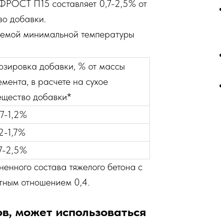
РОСТ П15 составляет 0,7-2,5% от
во добавки.
руемой минимальной температуры
озировка добавки, % от массы
емента, в расчете на сухое
ещество добавки*
,7-1,2%
,2-1,7%
,7-2,5%
ненного состава тяжелого бетона с
тным отношением 0,4.
в, может использоваться