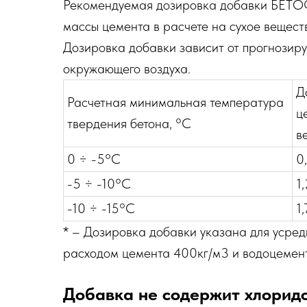
Рекомендуемая дозировка добавки БЕТОФ
массы цемента в расчете на сухое вещест
Дозировка добавки зависит от прогнози
окружающего воздуха.
Д
Расчетная минимальная температура
ц
твердения бетона, °С
в
0 ÷ -5°С
0
-5 ÷ -10°С
1
-10 ÷ -15°С
1
* – Дозировка добавки указана для усред
расходом цемента 400кг/м3 и водоцемен
Добавка не содержит хлоридо