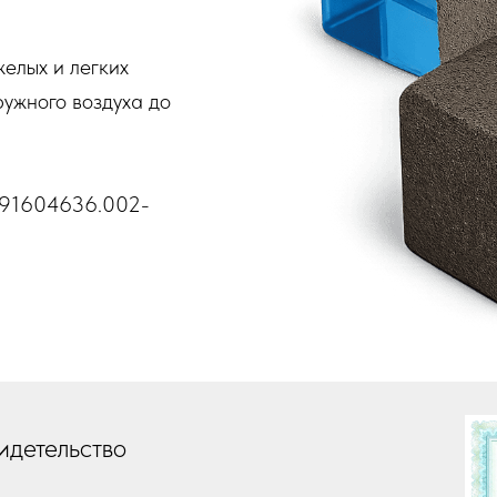
елых и легких
ружного воздуха до
 191604636.002-
идетельство