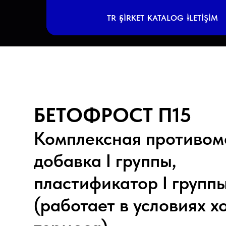
RU
EN
КОМПАНИЯ
TR
TR
COMPANY
ŞİRKET
ŞİRKET
KATALOG
KATALOG
CATALOG
КАТАЛОГ
İLETİŞİM
İLETİŞİM
CONTACT
КОНТАК
БЕТОФРОСТ П15
Комплексная противом
добавка I группы,
пластификатор I группы
(работает в условиях х